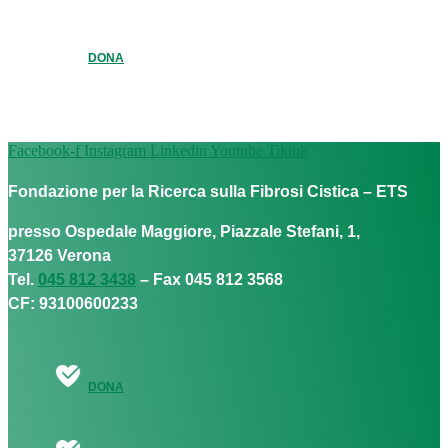
DONA
Facebook-f
Instagram
Linkedin
Youtube
Tiktok
Fondazione per la Ricerca sulla Fibrosi Cistica – ETS
presso Ospedale Maggiore, Piazzale Stefani, 1,
37126 Verona
Tel.
045 812 3438
– Fax 045 812 3568
CF: 93100600233
DONA