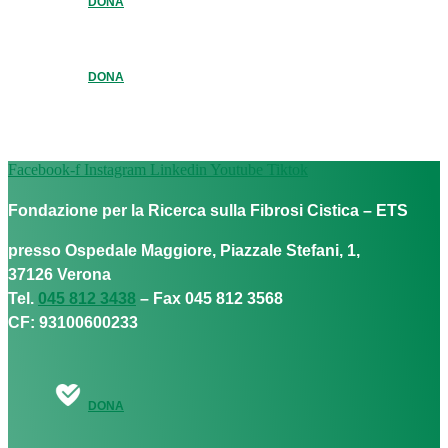
DONA
DONA
Facebook-f
Instagram
Linkedin
Youtube
Tiktok
Fondazione per la Ricerca sulla Fibrosi Cistica – ETS
presso Ospedale Maggiore, Piazzale Stefani, 1,
37126 Verona
Tel.
045 812 3438
– Fax 045 812 3568
CF: 93100600233
DONA