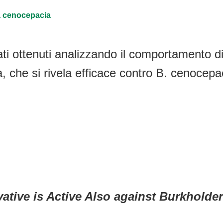
ia cenocepacia
ltati ottenuti analizzando il comportamento d
a, che si rivela efficace contro B. cenocepa
vative is Active Also against Burkholde