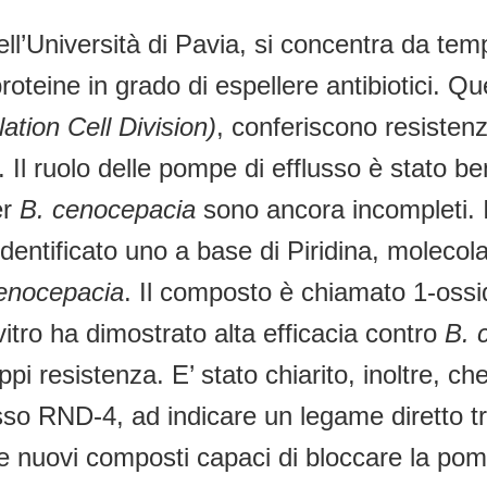
 dell’Università di Pavia, si concentra da te
oteine in grado di espellere antibiotici. Qu
tion Cell Division)
, conferiscono resistenza
. Il ruolo delle pompe di efflusso è stato b
er
B. cenocepacia
sono ancora incompleti. I
dentificato uno a base di Piridina, molecola
enocepacia
. Il composto è chiamato 1-ossido
itro ha dimostrato alta efficacia contro
B. 
uppi resistenza. E’ stato chiarito, inoltre, c
so RND-4, ad indicare un legame diretto tra
are nuovi composti capaci di bloccare la po