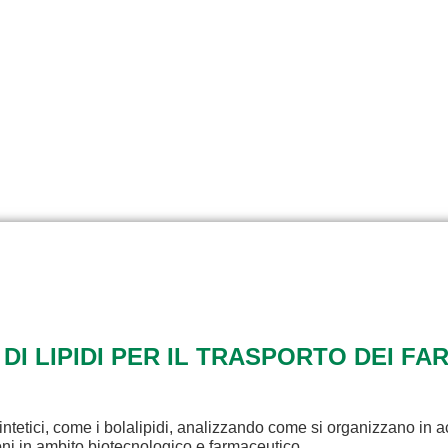
 DI LIPIDI PER IL TRASPORTO DEI FA
intetici, come i bolalipidi, analizzando come si organizzano in a
ioni in ambito biotecnologico e farmaceutico.