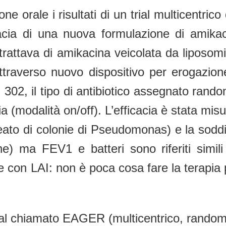
 orale i risultati di un trial multicentrico
acia di una nuova formulazione di amikaci
 trattava di amikacina veicolata da liposo
ttraverso nuovo dispositivo per erogazione
i 302, il tipo di antibiotico assegnato rando
apia (modalità on/off). L’efficacia è stata m
reato di colonie di Pseudomonas) e la sodd
one) ma FEV1 e batteri sono riferiti sim
 con LAI: non è poca cosa fare la terapia p
trial chiamato EAGER (multicentrico, rando