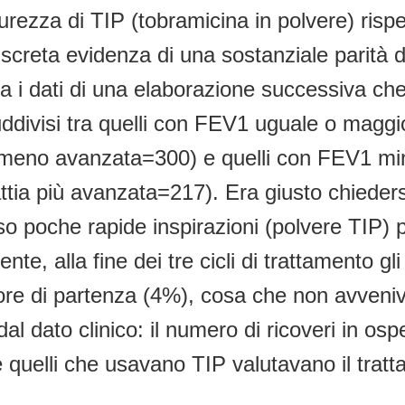
urezza di TIP (tobramicina in polvere) rispe
 discreta evidenza di una sostanziale parità d
va i dati di una elaborazione successiva che
suddivisi tra quelli con FEV1 uguale o magg
a meno avanzata=300) e quelli con FEV1 mi
ttia più avanzata=217). Era giusto chieder
o poche rapide inspirazioni (polvere TIP) p
te, alla fine dei tre cicli di trattamento
alore di partenza (4%), cosa che non avven
dato clinico: il numero di ricoveri in ospeda
uelli che usavano TIP valutavano il trattam