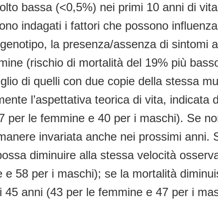
lto bassa (<0,5%) nei primi 10 anni di vita
 indagati i fattori che possono influenzare 
genotipo, la presenza/assenza di sintomi al
ine (rischio di mortalità del 19% più bas
o di quelli con due copie della stessa mu
lmente l’aspettativa teorica di vita, indicat
7 per le femmine e 40 per i maschi). Se non 
anere invariata anche nei prossimi anni. 
possa diminuire alla stessa velocità osserva
 e 58 per i maschi); se la mortalità diminui
 di 45 anni (43 per le femmine e 47 per i mas