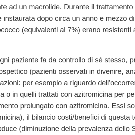
te ad un macrolide. Durante il trattamento
i è instaurata dopo circa un anno e mezzo d
ococco (equivalenti al 7%) erano resistenti 
ogni paziente fa da controllo di sé stesso, 
pettico (pazienti osservati in divenire, anz
zioni: per esempio a riguardo dell’occorrenz
a o in quelli trattati con azitromicina per p
tamento prolungato con azitromicina. Essi 
micina), il bilancio costi/benefici di questa
oduce (diminuzione della prevalenza dello St