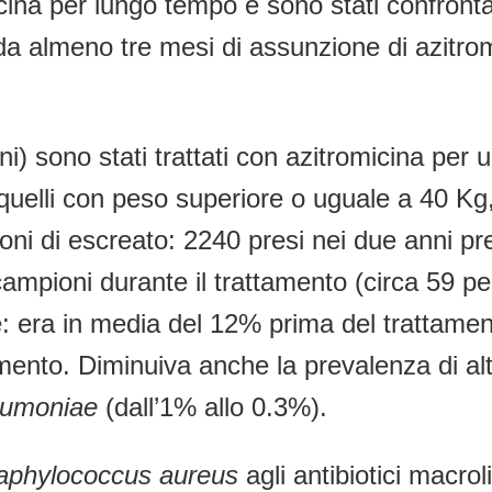
micina per lungo tempo e sono stati confrontat
 da almeno tre mesi di assunzione di azitrom
ni) sono stati trattati con azitromicina pe
quelli con peso superiore o uguale a 40 Kg,
ioni di escreato: 2240 presi nei due anni pr
ampioni durante il trattamento (circa 59 per
e: era in media del 12% prima del trattame
ento. Diminuiva anche la prevalenza di altr
eumoniae
(dall’1% allo 0.3%).
aphylococcus aureus
agli antibiotici macrol