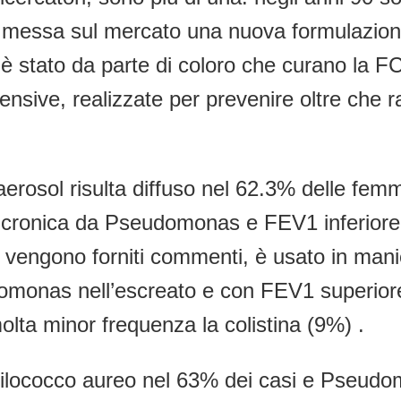
ata messa sul mercato una nuova formulazio
è stato da parte di coloro che curano la 
nsive, realizzate per prevenire oltre che ra
r aerosol risulta diffuso nel 62.3% delle fe
one cronica da Pseudomonas e FEV1 inferior
on vengono forniti commenti, è usato in ma
monas nell’escreato e con FEV1 superiore 
olta minor frequenza la colistina (9%) .
Stafilococco aureo nel 63% dei casi e Pse