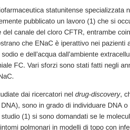
armaceutica statunitense specializzata nell
emente pubblicato un lavoro (1) che si occ
 del canale del cloro CFTR, entrambe coinv
 mostrano che ENaC è iperattivo nei pazienti 
 sodio e dell’acqua dall’ambiente extracellu
ale FC. Vari sforzi sono stati fatti negli a
ENaC.
udiate dai ricercatori nel
drug-discovery
, c
o DNA), sono in grado di individuare DNA 
to studio (1) si sono domandati se le molec
sintomi polmonari in modelli di topo con in