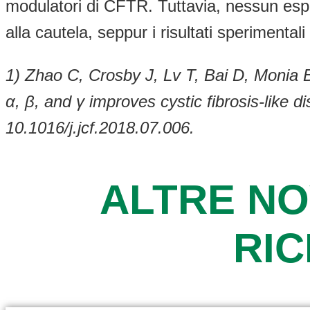
modulatori di CFTR. Tuttavia, nessun esp
alla cautela, seppur i risultati sperimenta
1) Zhao C, Crosby J, Lv T, Bai D, Monia
α, β, and γ improves cystic fibrosis-like 
10.1016/j.jcf.2018.07.006.
ALTRE NO
RI