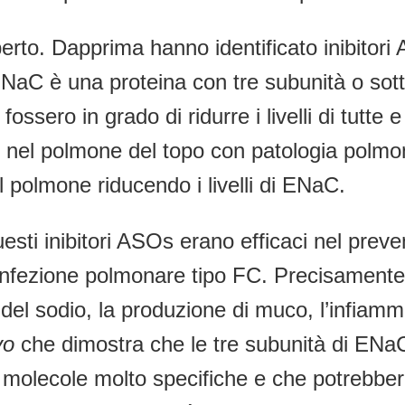
to. Dapprima hanno identificato inibitori 
 ENaC è una proteina con tre subunità o sot
ossero in grado di ridurre i livelli di tutte
nel polmone del topo con patologia polmon
el polmone riducendo i livelli di ENaC.
uesti inibitori ASOs erano efficaci nel pre
infezione polmonare tipo FC. Precisamente, 
 del sodio, la produzione di muco, l’infiam
vo
che dimostra che le tre subunità di ENaC
molecole molto specifiche e che potrebber