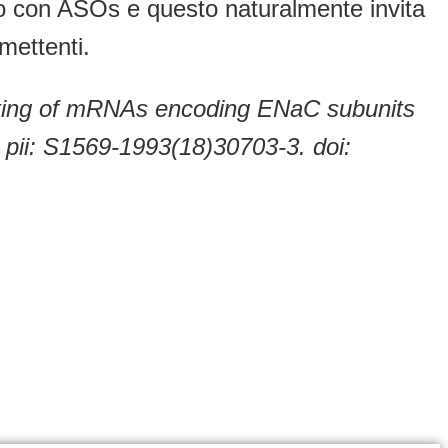
o con ASOs e questo naturalmente invita
mettenti.
geting of mRNAs encoding ENaC subunits
. pii: S1569-1993(18)30703-3. doi: