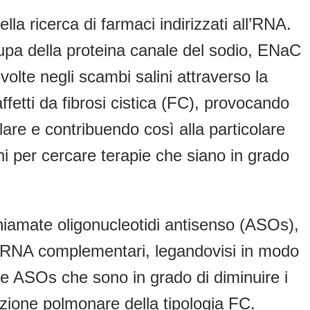
a ricerca di farmaci indirizzati all’RNA.
upa della proteina canale del sodio, ENaC
olte negli scambi salini attraverso la
affetti da fibrosi cistica (FC), provocando
lare e contribuendo così alla particolare
nni per cercare terapie che siano in grado
hiamate oligonucleotidi antisenso (ASOs),
o RNA complementari, legandovisi in modo
ule ASOs che sono in grado di diminuire i
fezione polmonare della tipologia FC.