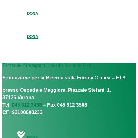
DONA
DONA
Facebook-f
Instagram
Linkedin
Youtube
Tiktok
Fondazione per la Ricerca sulla Fibrosi Cistica – ETS
presso Ospedale Maggiore, Piazzale Stefani, 1,
37126 Verona
Tel.
045 812 3438
– Fax 045 812 3568
CF: 93100600233
DONA