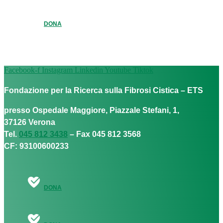
DONA
Facebook-f
Instagram
Linkedin
Youtube
Tiktok
Fondazione per la Ricerca sulla Fibrosi Cistica – ETS
presso Ospedale Maggiore, Piazzale Stefani, 1,
37126 Verona
Tel.
045 812 3438
– Fax 045 812 3568
CF: 93100600233
DONA