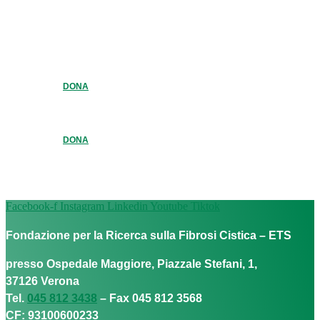
DONA
DONA
Facebook-f
Instagram
Linkedin
Youtube
Tiktok
Fondazione per la Ricerca sulla Fibrosi Cistica – ETS
presso Ospedale Maggiore, Piazzale Stefani, 1,
37126 Verona
Tel.
045 812 3438
– Fax 045 812 3568
CF: 93100600233