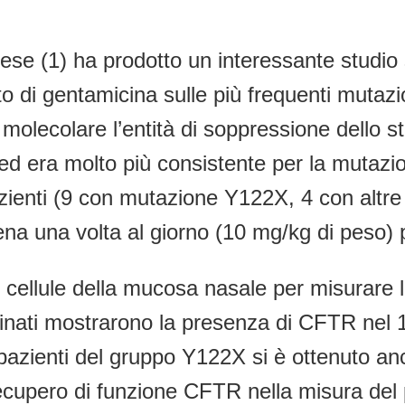
cese (1) ha prodotto un interessante studio
ffetto di gentamicina sulle più frequenti m
o molecolare l’entità di soppressione dello s
ed era molto più consistente per la mutazio
azienti (9 con mutazione Y122X, 4 con altr
a una volta al giorno (10 mg/kg di peso) p
e cellule della mucosa nasale per misurar
nati mostrarono la presenza di CFTR nel 10-
zienti del gruppo Y122X si è ottenuto anch
recupero di funzione CFTR nella misura del