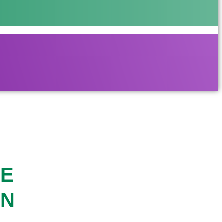
NE
IN