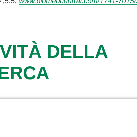
7;5:5.
www.biomedcentral.com/1741-7015/
VITÀ DELLA
CERCA