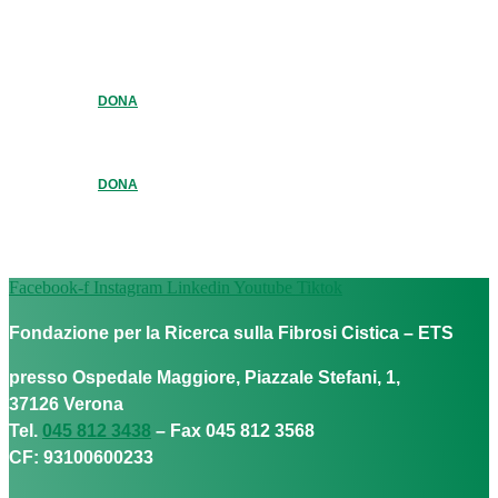
DONA
DONA
Facebook-f
Instagram
Linkedin
Youtube
Tiktok
Fondazione per la Ricerca sulla Fibrosi Cistica – ETS
presso Ospedale Maggiore, Piazzale Stefani, 1,
37126 Verona
Tel.
045 812 3438
– Fax 045 812 3568
CF: 93100600233