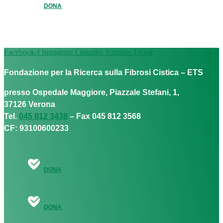
DONA
Facebook-f
Instagram
Linkedin
Youtube
Tiktok
Fondazione per la Ricerca sulla Fibrosi Cistica – ETS
presso Ospedale Maggiore, Piazzale Stefani, 1,
37126 Verona
Tel.
045 812 3438
– Fax 045 812 3568
CF: 93100600233
DONA
DONA