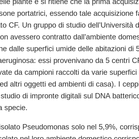
nelle piante e si ritiene che la prima acquis
one portatrici, essendo tale acquisizione fa
ato CF. Un gruppo di studio dell’Università d
on avessero contratto dall’ambiente domesti
che dalle superfici umide delle abitazioni d
eruginosa: essi provenivano da 5 centri C
te da campioni raccolti da varie superfici (l
 altri oggetti ed ambienti di casa). I ceppi
studio di impronte digitali sul DNA batteric
sa specie.
isolato Pseudomonas solo nel 5,9%, corrisp
solato nel loro ambiente domestico corrisp