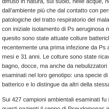
diffuso in natura, sul suolo, nelle acque, 
dall’ambiente più che dal contatto con pers
patologiche del tratto respiratorio del mal
con iniziale isolamento di Ps aeruginosa n
quesito sono state attuate colture batteri
recentemente una prima infezione da Ps a
mesi e 31 anni. Le colture sono state ricava
bagno, docce, ma anche da nebulizzatori ed
esaminati nel loro genotipo: una specie di 
batterico e lo distingue da altri della stes
Sui 427 campioni ambientali esaminati fu 
questi pazienti il ceppo di Pseudomonas i