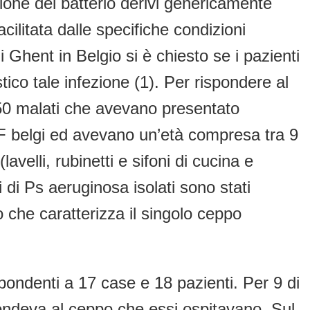
izione del batterio derivi genericamente
cilitata dalle specifiche condizioni
i Ghent in Belgio si è chiesto se i pazienti
co tale infezione (1). Per rispondere al
i 50 malati che avevano presentato
F belgi ed avevano un’età compresa tra 9
avelli, rubinetti e sifoni di cucina e
 di Ps aeruginosa isolati sono stati
o che caratterizza il singolo ceppo
ondenti a 17 case e 18 pazienti. Per 9 di
ondeva al ceppo che essi ospitavano. Sul