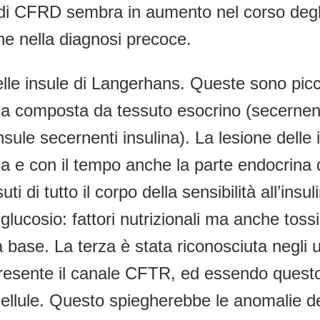
za di CFRD sembra in aumento nel corso deg
e nella diagnosi precoce.
lle insule di Langerhans. Queste sono picco
la composta da tessuto esocrino (secernent
sule secernenti insulina). La lesione delle 
ina e con il tempo anche la parte endocrin
di tutto il corpo della sensibilità all’insulin
lucosio: fattori nutrizionali ma anche tossic
ase. La terza è stata riconosciuta negli ul
 presente il canale CFTR, ed essendo questo
 cellule. Questo spiegherebbe le anomalie 