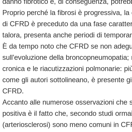
danno fibrotico e, di conseguenza, potreb
Proprio perché la fibrosi è progressiva, la
di CFRD è preceduto da una fase caratteri
talora, presenta anche periodi di temporan
È da tempo noto che CFRD se non adeguata
sull’evoluzione della broncopneumopatia; n
cronica e le riacutizzazioni polmonarie: pi
come gli autori sottolineano, è presente g
CFRD.
Accanto alle numerose osservazioni che s
positiva è il fatto che, secondo studi orma
(arteriosclerosi) sono meno comuni in CFRD r