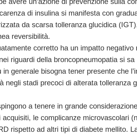
be avere un’azione di prevenzione sulla co
 carenza di insulina si manifesta con gradu
zzata da scarsa tolleranza glucidica (IGT),
ea reversibilità.
mente corretto ha un impatto negativo rile
ei riguardi della broncopneumopatia si sa ch
ù in generale bisogna tener presente che l’
ià negli stadi precoci di alterata tolleranz
pingono a tenere in grande considerazione
i acquisiti, le complicanze microvascolari (
ispetto ad altri tipi di diabete mellito. La