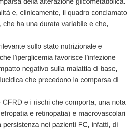
mparsa della alterazione glicometabolica.
alità e, clinicamente, il quadro conclamato
 che ha una durata variabile e che,
vante sullo stato nutrizionale e
e l’iperglicemia favorisce l’infezione
impatto negativo sulla malattia di base,
a glucidica che precedono la comparsa di
 CFRD e i rischi che comporta, una nota
nefropatia e retinopatia) e macrovascolari
 persistenza nei pazienti FC, infatti, di