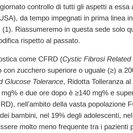
nato controllo di tutti gli aspetti a essa a
USA), da tempo impegnati in prima linea in
li (1). Riassumeremo in questa sede solo q
ifica rispetto al passato.
gnostica come CFRD (
Cystic Fibrosi Related
co con zucchero superiore o uguale (≥) a 2
d Glucose Tolerance
, Ridotta Tolleranza al
 126 mg% e due ore dopo è ≥140 mg% e supe
D), nell’ambito della vasta popolazione FC 
ei bambini, nel 19% degli adolescenti, nel 4
ssere molto meno frequente tra i pazienti por