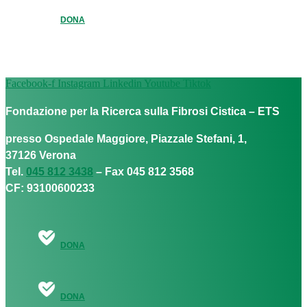
DONA
Facebook-f
Instagram
Linkedin
Youtube
Tiktok
Fondazione per la Ricerca sulla Fibrosi Cistica – ETS
presso Ospedale Maggiore, Piazzale Stefani, 1,
37126 Verona
Tel.
045 812 3438
– Fax 045 812 3568
CF: 93100600233
DONA
DONA