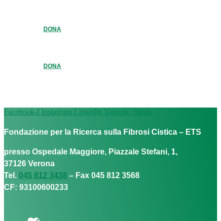
DONA
DONA
Facebook-f
Instagram
Linkedin
Youtube
Tiktok
Fondazione per la Ricerca sulla Fibrosi Cistica – ETS
presso Ospedale Maggiore, Piazzale Stefani, 1,
37126 Verona
Tel.
045 812 3438
– Fax 045 812 3568
CF: 93100600233