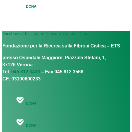
DONA
Facebook-f
Instagram
Linkedin
Youtube
Tiktok
Fondazione per la Ricerca sulla Fibrosi Cistica – ETS
presso Ospedale Maggiore, Piazzale Stefani, 1,
37126 Verona
Tel.
045 812 3438
– Fax 045 812 3568
CF: 93100600233
DONA
DONA