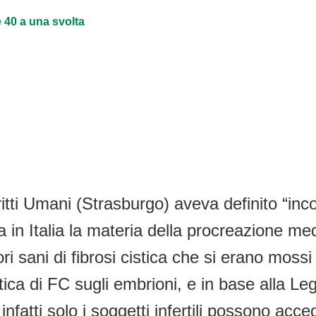
e 40 a una svolta
ti Umani (Strasburgo) aveva definito “incoere
la in Italia la materia della procreazione m
ri sani di fibrosi cistica che si erano mossi 
etica di FC sugli embrioni, e in base alla L
 infatti solo i soggetti infertili possono ac