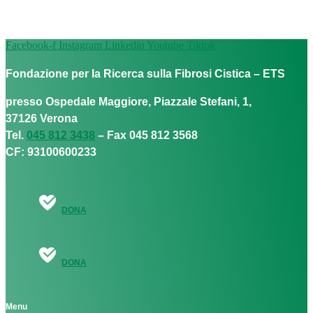
Facebook-f
Instagram
Linkedin
Youtube
Tiktok
Fondazione per la Ricerca sulla Fibrosi Cistica – ETS
presso Ospedale Maggiore, Piazzale Stefani, 1,
37126 Verona
Tel.
045 812 3438
– Fax 045 812 3568
CF: 93100600233
DONA
DONA
Menu