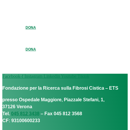
DONA
DONA
Facebook-f
Instagram
Linkedin
Youtube
Tiktok
Fondazione per la Ricerca sulla Fibrosi Cistica – ETS
presso Ospedale Maggiore, Piazzale Stefani, 1,
37126 Verona
Tel.
045 812 3438
– Fax 045 812 3568
CF: 93100600233