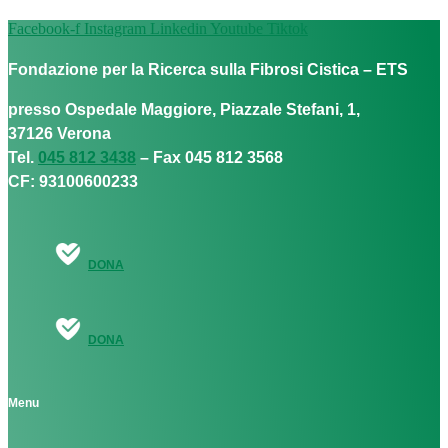
Facebook-f
Instagram
Linkedin
Youtube
Tiktok
Fondazione per la Ricerca sulla Fibrosi Cistica – ETS
presso Ospedale Maggiore, Piazzale Stefani, 1,
37126 Verona
Tel.
045 812 3438
– Fax 045 812 3568
CF: 93100600233
DONA
DONA
Menu