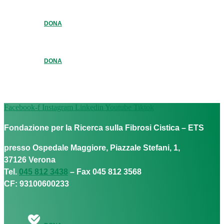
DONA
DONA
Facebook-f
Instagram
Linkedin
Youtube
Tiktok
Fondazione per la Ricerca sulla Fibrosi Cistica – ETS
presso Ospedale Maggiore, Piazzale Stefani, 1,
37126 Verona
Tel.
045 812 3438
– Fax 045 812 3568
CF: 93100600233