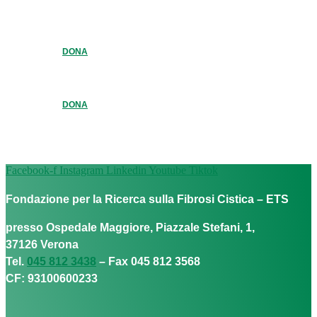
DONA
DONA
Facebook-f
Instagram
Linkedin
Youtube
Tiktok
Fondazione per la Ricerca sulla Fibrosi Cistica – ETS
presso Ospedale Maggiore, Piazzale Stefani, 1,
37126 Verona
Tel.
045 812 3438
– Fax 045 812 3568
CF: 93100600233