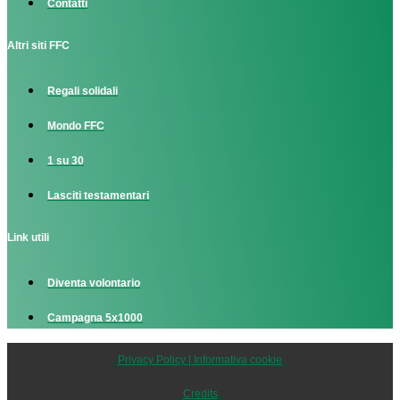
Contatti
Altri siti FFC
Regali solidali
Mondo FFC
1 su 30
Lasciti testamentari
Link utili
Diventa volontario
Campagna 5x1000
Privacy Policy | Informativa cookie
Credits