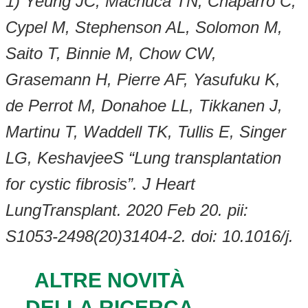
1) Yeung JC, Machuca TN, Chaparro C,
Cypel M, Stephenson AL, Solomon M,
Saito T, Binnie M, Chow CW,
Grasemann H, Pierre AF, Yasufuku K,
de Perrot M, Donahoe LL, Tikkanen J,
Martinu T, Waddell TK, Tullis E, Singer
LG, KeshavjeeS “Lung transplantation
for cystic fibrosis”. J Heart
LungTransplant. 2020 Feb 20. pii:
S1053-2498(20)31404-2. doi: 10.1016/j.
ALTRE NOVITÀ
DELLA RICERCA