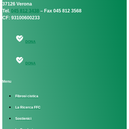
37126 Verona
Tel.
045 812 3438
– Fax 045 812 3568
CF: 93100600233
DONA
DONA
Menu
Fibrosi cistica
La Ricerca FFC
Sostienici