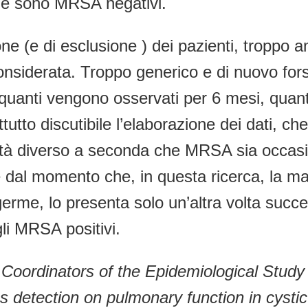
he sono MRSA negativi.
lusione (e di esclusione ) dei pazienti, tropp
siderata. Troppo generico e di nuovo forse
uanti vengono osservati per 6 mesi, quanti p
tutto discutibile l’elaborazione dei dati, c
bilità diverso a seconda che MRSA sia occa
iale dal momento che, in questa ricerca, la 
rme, lo presenta solo un’altra volta succe
gli MRSA positivi.
 Coordinators of the Epidemiological Study 
s detection on pulmonary function in cystic