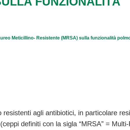
SULLA FUNZIONALITÀ
 aureo Meticillino- Resistente (MRSA) sulla funzionalità pol
esistenti agli antibiotici, in particolare res
a (ceppi definiti con la sigla “MRSA” = Mult