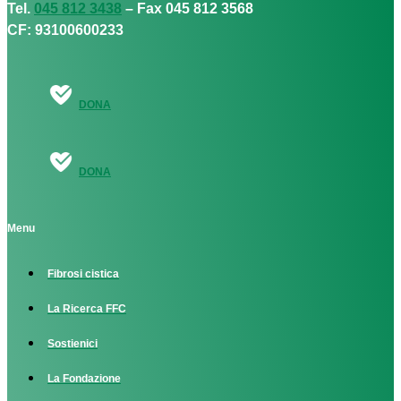
Tel.
045 812 3438
– Fax 045 812 3568
CF: 93100600233
DONA
DONA
Menu
Fibrosi cistica
La Ricerca FFC
Sostienici
La Fondazione