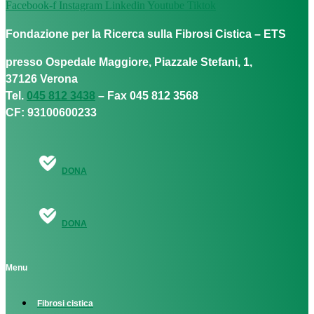
Facebook-f
Instagram
Linkedin
Youtube
Tiktok
Fondazione per la Ricerca sulla Fibrosi Cistica – ETS
presso Ospedale Maggiore, Piazzale Stefani, 1,
37126 Verona
Tel.
045 812 3438
– Fax 045 812 3568
CF: 93100600233
DONA
DONA
Menu
Fibrosi cistica