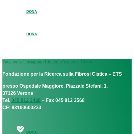
DONA
DONA
Facebook-f
Instagram
Linkedin
Youtube
Tiktok
Fondazione per la Ricerca sulla Fibrosi Cistica – ETS
presso Ospedale Maggiore, Piazzale Stefani, 1,
37126 Verona
Tel.
045 812 3438
– Fax 045 812 3568
CF: 93100600233
DONA