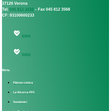
37126 Verona
Tel.
045 812 3438
– Fax 045 812 3568
CF: 93100600233
DONA
DONA
Menu
Fibrosi cistica
La Ricerca FFC
Sostienici