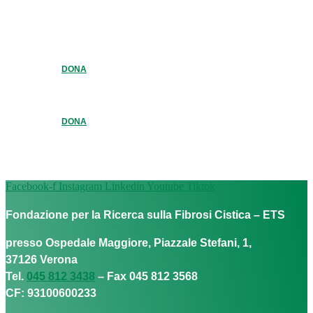
DONA
DONA
Facebook-f
Instagram
Linkedin
Youtube
Tiktok
Fondazione per la Ricerca sulla Fibrosi Cistica – ETS
presso Ospedale Maggiore, Piazzale Stefani, 1,
37126 Verona
Tel.
045 812 3438
– Fax 045 812 3568
CF: 93100600233