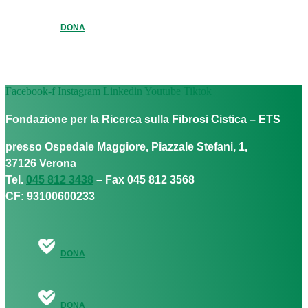
DONA
Facebook-f
Instagram
Linkedin
Youtube
Tiktok
Fondazione per la Ricerca sulla Fibrosi Cistica – ETS
presso Ospedale Maggiore, Piazzale Stefani, 1,
37126 Verona
Tel.
045 812 3438
– Fax 045 812 3568
CF: 93100600233
DONA
DONA