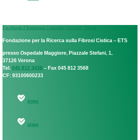
Facebook-f
Instagram
Linkedin
Youtube
Tiktok
Fondazione per la Ricerca sulla Fibrosi Cistica – ETS
presso Ospedale Maggiore, Piazzale Stefani, 1,
37126 Verona
Tel.
045 812 3438
– Fax 045 812 3568
CF: 93100600233
DONA
DONA