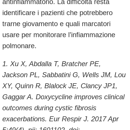
antinfiammatorio. La difficoltà resta
identificare i pazienti che potrebbero
trarne giovamento e quali marcatori
usare per monitorare l’infiammazione
polmonare.
1. Xu X, Abdalla T, Bratcher PE,
Jackson PL, Sabbatini G, Wells JM, Lou
XY, Quinn R, Blalock JE, Clancy JP1,
Gaggar A. Doxycycline improves clinical
outcomes during cystic fibrosis
exacerbations. Eur Respir J. 2017 Apr
5;49(4). pii: 1601102. doi: