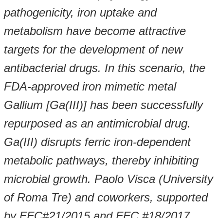
pathogenicity, iron uptake and
metabolism have become attractive
targets for the development of new
antibacterial drugs. In this scenario, the
FDA-approved iron mimetic metal
Gallium [Ga(III)] has been successfully
repurposed as an antimicrobial drug.
Ga(III) disrupts ferric iron-dependent
metabolic pathways, thereby inhibiting
microbial growth. Paolo Visca (University
of Roma Tre) and coworkers, supported
by FFC#21/2015 and FFC #18/2017,