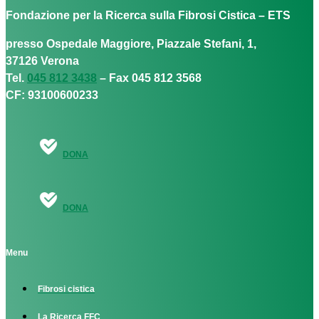
Fondazione per la Ricerca sulla Fibrosi Cistica – ETS
presso Ospedale Maggiore, Piazzale Stefani, 1,
37126 Verona
Tel.
045 812 3438
– Fax 045 812 3568
CF: 93100600233
DONA
DONA
Menu
Fibrosi cistica
La Ricerca FFC