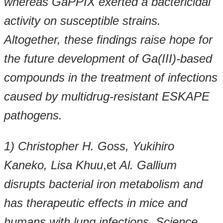
whereas GaPPIX exerted a bactericidal
activity on susceptible strains.
Altogether, these findings raise hope for
the future development of Ga(III)-based
compounds in the treatment of infections
caused by multidrug-resistant ESKAPE
pathogens.
1) Christopher H. Goss, Yukihiro
Kaneko, Lisa Khuu
,et
Al. Gallium
disrupts bacterial iron metabolism and
has therapeutic effects in mice and
humans with lung infections. Science