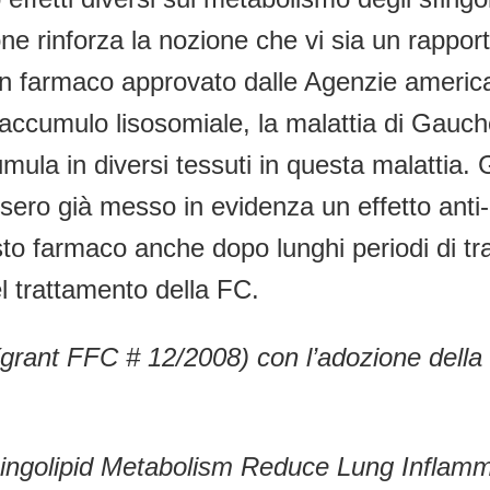
e rinforza la nozione che vi sia un rappor
un farmaco approvato dalle Agenzie ameri
accumulo lisosomiale, la malattia di Gauche
ula in diversi tessuti in questa malattia. G
ssero già messo in evidenza un effetto ant
questo farmaco anche dopo lunghi periodi di t
el trattamento della FC.
(grant FFC # 12/2008) con l’adozione della
hingolipid Metabolism Reduce Lung Inflamm