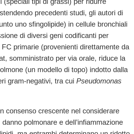
(speciali tipi di grassi) per ridurre
stendendo precedenti studi, gli autori di
o uno sfingolipide) in cellule bronchiali
essione di diversi geni codificanti per
li FC primarie (provenienti direttamente da
at, somministrato per via orale, riduce la
lmone (un modello di topo) indotto dalla
eri gram-negativi, tra cui
Pseudomonas
a un consenso crescente nel considerare
el danno polmonare e dell’infiammazione
olipidi, ma entrambi determinano un ridotto