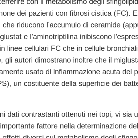
rferire con il metabolismo degli sfingolipidi 
one dei pazienti con fibrosi cistica (FC). E
che riducono l’accumulo di ceramide (appunt
miglustat e l’aminotriptilina inibiscono l’espr
in linee cellulari FC che in cellule bronchia
 gli autori dimostrano inoltre che il miglust
amente usato di infiammazione acuta del po
PS), un costituente della superficie dei batt
i dati contrastanti ottenuti nei topi, vi si
 importante fattore nella determinazione d
 effetti diversi sul metabolismo degli sfing