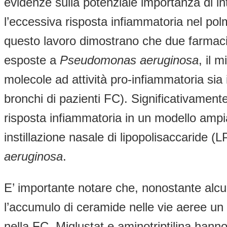
evidenze sulla potenziale importanza di inte
l’eccessiva risposta infiammatoria nel polm
questo lavoro dimostrano che due farmaci 
esposte a
Pseudomonas aeruginosa
, il 
molecole ad attività pro-infiammatoria sia 
bronchi di pazienti FC). Significativamente,
risposta infiammatoria in un modello ampi
instillazione nasale di lipopolisaccaride (L
aeruginosa
.
E’ importante notare che, nonostante alcun
l’accumulo di ceramide nelle vie aeree un
nella FC. Miglustat e aminotriptilina hanno