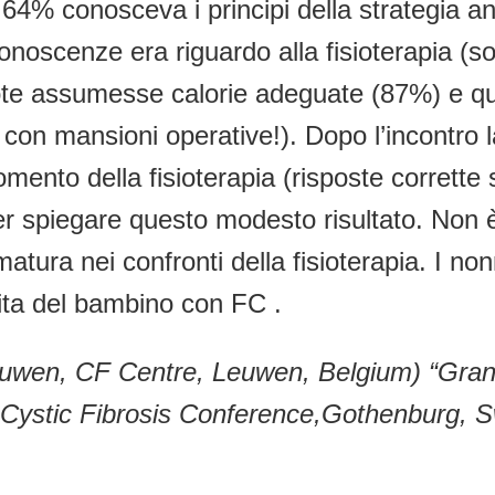
 il 64% conosceva i principi della strategia a
onoscenze era riguardo alla fisioterapia (so
ote assumesse calorie adeguate (87%) e quas
con mansioni operative!). Dopo l’incontro l
mento della fisioterapia (risposte corrette
per spiegare questo modesto risultato. Non è
tura nei confronti della fisioterapia. I non
 vita del bambino con FC .
wen, CF Centre, Leuwen, Belgium) “Grandp
n Cystic Fibrosis Conference,Gothenburg,