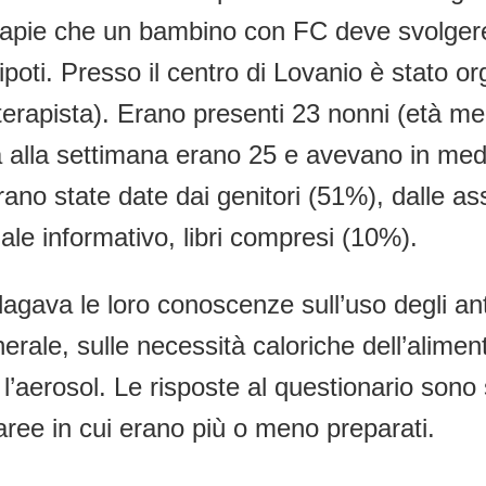
terapie che un bambino con FC deve svolger
nipoti. Presso il centro di Lovanio è stato o
sioterapista). Erano presenti 23 nonni (età 
ta alla settimana erano 25 e avevano in med
rano state date dai genitori (51%), dalle a
ale informativo, libri compresi (10%).
agava le loro conoscenze sull’uso degli ant
erale, sulle necessità caloriche dell’aliment
e l’aerosol. Le risposte al questionario son
 aree in cui erano più o meno preparati.