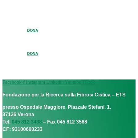
DONA
DONA
Facebook-f
Instagram
Linkedin
Youtube
Tiktok
Fondazione per la Ricerca sulla Fibrosi Cistica – ETS
presso Ospedale Maggiore, Piazzale Stefani, 1,
37126 Verona
Tel.
045 812 3438
– Fax 045 812 3568
CF: 93100600233