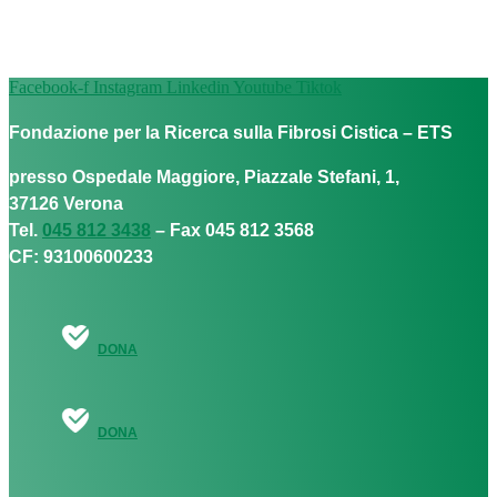
Facebook-f
Instagram
Linkedin
Youtube
Tiktok
Fondazione per la Ricerca sulla Fibrosi Cistica – ETS
presso Ospedale Maggiore, Piazzale Stefani, 1,
37126 Verona
Tel.
045 812 3438
– Fax 045 812 3568
CF: 93100600233
DONA
DONA