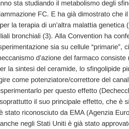
 sta studiando il metabolismo degli sfingoli
fiammazione FC. E ha già dimostrato che il 
o per la terapia di un’altra malattia genetic
teliali bronchiali (3). Alla Convention ha co
perimentazione sia su cellule “primarie”, ci
eccanismo d’azione del farmaco consiste ne
 la sintesi del ceramide, lo sfingolipide p
agire come potenziatore/correttore del cana
per sperimentarlo per questo effetto (Dechec
prattutto il suo principale effetto, che è 
è stato riconosciuto da EMA (Agenzia Euro
e anche negli Stati Uniti è già stato approva