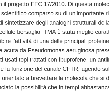
 il progetto FFC 17/2010. Di questa molecol
scientifico comparso su di un’importante riv
sintetizzare degli analoghi strutturali dell
 cellule bersaglio. TMA è stata meglio caratt
bire l’attività di una delle principali protei
fezione acuta da Pseudomonas aeruginosa pre
sati topi trattati con Ibuprofene, un antiin
re la funzione del canale CFTR, agendo sull
è orientato a brevettare la molecola che si 
nciato la possibilità che in tempi abbastan