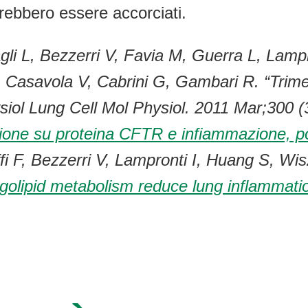
trebbero essere accorciati.
agli L, Bezzerri V, Favia M, Guerra L, Lampr
E, Casavola V, Cabrini G, Gambari R. “Trime
siol Lung Cell Mol Physiol. 2011 Mar;300 
zione su proteina CFTR e infiammazione, p
fi F, Bezzerri V, Lampronti I, Huang S, Wi
golipid metabolism reduce lung inflammatio