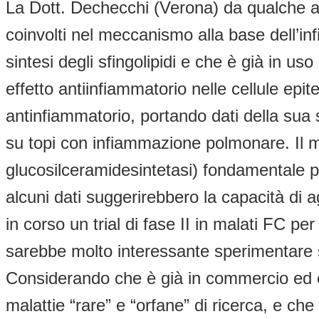
La Dott. Dechecchi (Verona) da qualche anno
coinvolti nel meccanismo alla base dell’in
sintesi degli sfingolipidi e che è già in us
effetto antiinfiammatorio nelle cellule epi
antinfiammatorio, portando dati della sua s
su topi con infiammazione polmonare. Il m
glucosilceramidesintetasi) fondamentale per
alcuni dati suggerirebbero la capacità di 
in corso un trial di fase II in malati FC 
sarebbe molto interessante sperimentare so
Considerando che è già in commercio ed 
malattie “rare” e “orfane” di ricerca, e ch