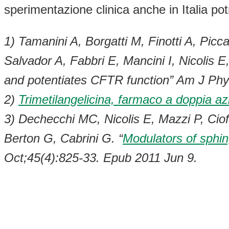
sperimentazione clinica anche in Italia po
1) Tamanini A, Borgatti M, Finotti A, Picc
Salvador A, Fabbri E, Mancini I, Nicolis 
and potentiates CFTR function” Am J Phy
2)
Trimetilangelicina, farmaco a doppia a
3) Dechecchi MC, Nicolis E, Mazzi P, Ciof
Berton G, Cabrini G. “
Modulators of sphin
Oct;45(4):825-33. Epub 2011 Jun 9.