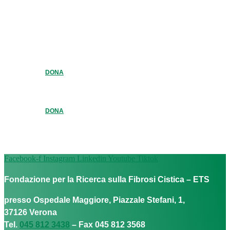
DONA
DONA
Facebook-f
Instagram
Linkedin
Youtube
Tiktok
Fondazione per la Ricerca sulla Fibrosi Cistica – ETS
presso Ospedale Maggiore, Piazzale Stefani, 1,
37126 Verona
Tel.
045 812 3438
– Fax 045 812 3568