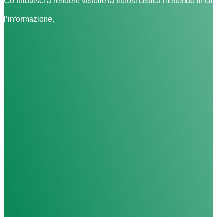
Contribuisci a rendere visibile la fibrosi cistica mettendo in cir
l’informazione.