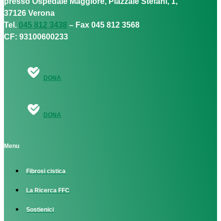
presso Ospedale Maggiore, Piazzale Stefani, 1,
37126 Verona
Tel.
045 812 3438
– Fax 045 812 3568
CF: 93100600233
DONA
DONA
Menu
Fibrosi cistica
La Ricerca FFC
Sostienici