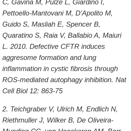
C, Gavina M, Pulze L, Giardino I,
Pettoello-Mantovani M, D’Apolito M,
Guido S, Masliah E, Spencer B,
Quaratino S, Raia V, Ballabio A, Maiuri
L. 2010. Defective CFTR induces
aggresome formation and lung
inflammation in cystic fibrosis through
ROS-mediated autophagy inhibition. Nat
Cell Biol 12: 863-75
2. Teichgraber V, Ulrich M, Endlich N,
Riethmuller J, Wilker B, De Oliveira-