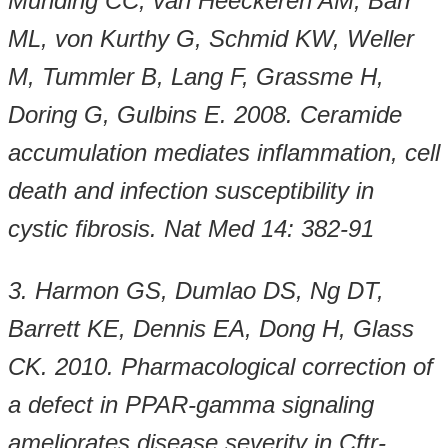
Munding CC, van Heeckeren AM, Barr
ML, von Kurthy G, Schmid KW, Weller
M, Tummler B, Lang F, Grassme H,
Doring G, Gulbins E. 2008. Ceramide
accumulation mediates inflammation, cell
death and infection susceptibility in
cystic fibrosis. Nat Med 14: 382-91
3. Harmon GS, Dumlao DS, Ng DT,
Barrett KE, Dennis EA, Dong H, Glass
CK. 2010. Pharmacological correction of
a defect in PPAR-gamma signaling
ameliorates disease severity in Cftr-