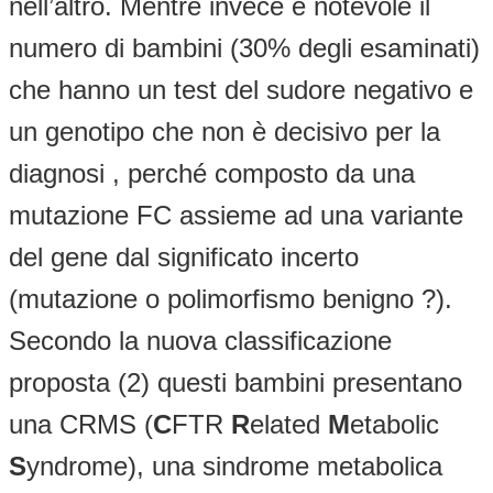
nell’altro. Mentre invece è notevole il
numero di bambini (30% degli esaminati)
che hanno un test del sudore negativo e
un genotipo che non è decisivo per la
diagnosi , perché composto da una
mutazione FC assieme ad una variante
del gene dal significato incerto
(mutazione o polimorfismo benigno ?).
Secondo la nuova classificazione
proposta (2) questi bambini presentano
una CRMS (
C
FTR
R
elated
M
etabolic
S
yndrome), una sindrome metabolica