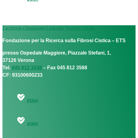
Facebook-f
Instagram
Linkedin
Youtube
Tiktok
Fondazione per la Ricerca sulla Fibrosi Cistica – ETS
presso Ospedale Maggiore, Piazzale Stefani, 1,
37126 Verona
Tel.
045 812 3438
– Fax 045 812 3568
CF: 93100600233
DONA
DONA