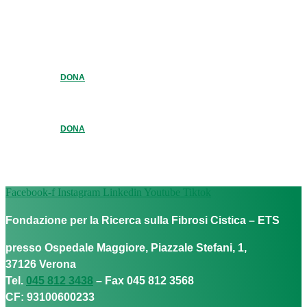
DONA
DONA
Facebook-f
Instagram
Linkedin
Youtube
Tiktok
Fondazione per la Ricerca sulla Fibrosi Cistica – ETS
presso Ospedale Maggiore, Piazzale Stefani, 1,
37126 Verona
Tel.
045 812 3438
– Fax 045 812 3568
CF: 93100600233