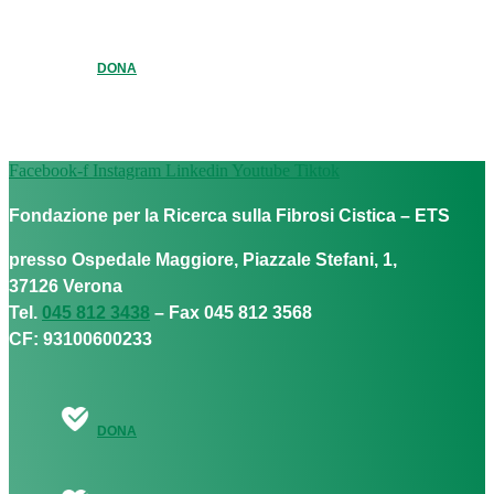
DONA
Facebook-f
Instagram
Linkedin
Youtube
Tiktok
Fondazione per la Ricerca sulla Fibrosi Cistica – ETS
presso Ospedale Maggiore, Piazzale Stefani, 1,
37126 Verona
Tel.
045 812 3438
– Fax 045 812 3568
CF: 93100600233
DONA