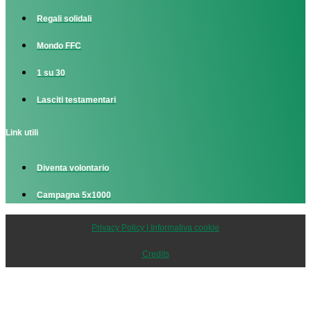
Regali solidali
Mondo FFC
1 su 30
Lasciti testamentari
Link utili
Diventa volontario
Campagna 5x1000
Privacy Policy | Informativa cookie
Credits