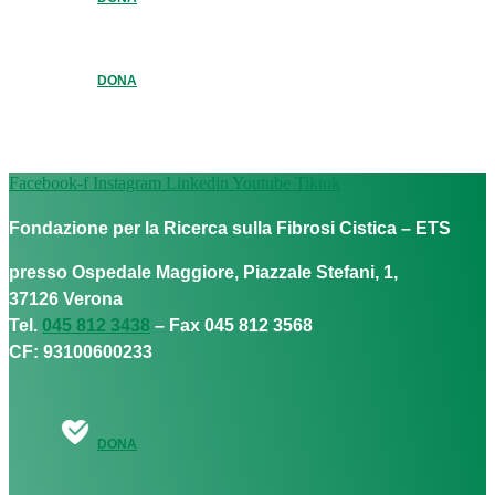
DONA
Facebook-f
Instagram
Linkedin
Youtube
Tiktok
Fondazione per la Ricerca sulla Fibrosi Cistica – ETS
presso Ospedale Maggiore, Piazzale Stefani, 1,
37126 Verona
Tel.
045 812 3438
– Fax 045 812 3568
CF: 93100600233
DONA