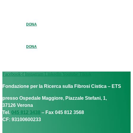
DONA
DONA
Facebook-f
Instagram
Linkedin
Youtube
Tiktok
Fondazione per la Ricerca sulla Fibrosi Cistica – ETS
presso Ospedale Maggiore, Piazzale Stefani, 1,
37126 Verona
Tel.
045 812 3438
– Fax 045 812 3568
CF: 93100600233