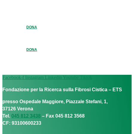
DONA
DONA
Facebook-f
Instagram
Linkedin
Youtube
Tiktok
Fondazione per la Ricerca sulla Fibrosi Cistica – ETS
presso Ospedale Maggiore, Piazzale Stefani, 1,
37126 Verona
Tel.
045 812 3438
– Fax 045 812 3568
CF: 93100600233