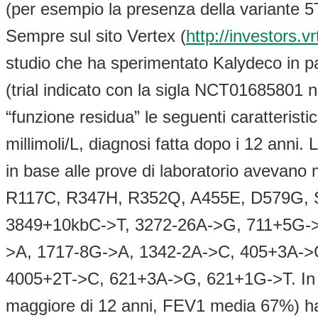
(per esempio la presenza della variante 5
Sempre sul sito Vertex (
http://investors.
studio che ha sperimentato Kalydeco in p
(trial indicato con la sigla NCT01685801 n
“funzione residua” le seguenti caratteristic
millimoli/L, diagnosi fatta dopo i 12 anni.
in base alle prove di laboratorio avevan
R117C, R347H, R352Q, A455E, D579G, 
3849+10kbC->T, 3272-26A->G, 711+5G-
>A, 1717-8G->A, 1342-2A->C, 405+3A->
4005+2T->C, 621+3A->G, 621+1G->T. In una
maggiore di 12 anni, FEV1 media 67%) ha