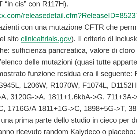
T “in cis” con R117H).
vrtx.com/releasedetail.cfm?ReleaseID=8523
azienti con una mutazione CFTR che permet
el sito
clinicaltrials.gov
). Il criterio di inc
he: sufficienza pancreatica, valore di cloro 
 L’elenco delle mutazioni (quasi tutte appart
o mostrato funzione residua era il seguen
S945L, L206W, R1070W, F1074L, D1152H
>A, 3120G->A, 1811+1.6kbA->G, 711+3A-
C, 1716G/A 1811+1G->C, 1898+5G->T, 3
 prima parte dello studio in cieco per due
nno ricevuto random Kalydeco o placebo: 