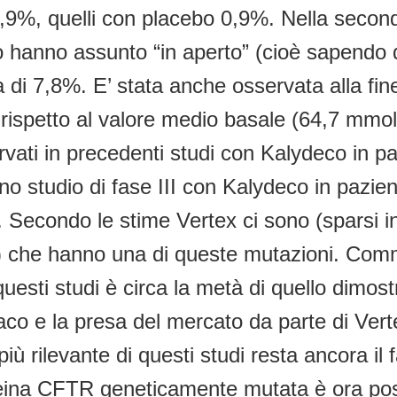
4,9%, quelli con placebo 0,9%. Nella second
lo hanno assunto “in aperto” (cioè sapendo 
 di 7,8%. E’ stata anche osservata alla fi
 rispetto al valore medio basale (64,7 mmol/L
sservati in precedenti studi con Kalydeco in
 uno studio di fase III con Kalydeco in paz
Secondo le stime Vertex ci sono (sparsi in
) che hanno una di queste mutazioni. Comme
uesti studi è circa la metà di quello dimo
o e la presa del mercato da parte di Vertex
più rilevante di questi studi resta ancora il 
teina CFTR geneticamente mutata è ora pos