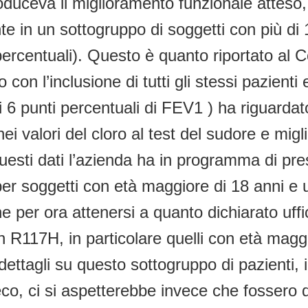
roduceva il miglioramento funzionale atteso,
e in un sottogruppo di soggetti con più di 
ercentuali). Questo è quanto riportato al 
 con l’inclusione di tutti gli stessi pazient
 i 6 punti percentuali di FEV1 ) ha riguardat
nei valori del cloro al test del sudore e mig
questi dati l’azienda ha in programma di p
per soggetti con età maggiore di 18 anni e
ne per ora attenersi a quanto dichiarato uf
on R117H, in particolare quelli con età mag
dettagli su questo sottogruppo di pazienti, 
ydeco, ci si aspetterebbe invece che fossero 