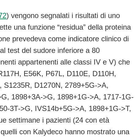
72
) vengono segnalati i risultati di uno
te una funzione “residua” della proteina
lusione prevedeva come indicatore clinico di
al test del sudore inferiore a 80
enenti appartenenti alle classi IV e V) che
te: R117H, E56K, P67L, D110E, D110H,
, S1235R, D1270N, 2789+5G->A,
>G, 1898+3A->G, 1898+1G->A, 1717-1G-
850-3T->G, IVS14b+5G->A, 1898+1G->T,
 settimane i pazienti (24 con età
quelli con Kalydeco hanno mostrato una