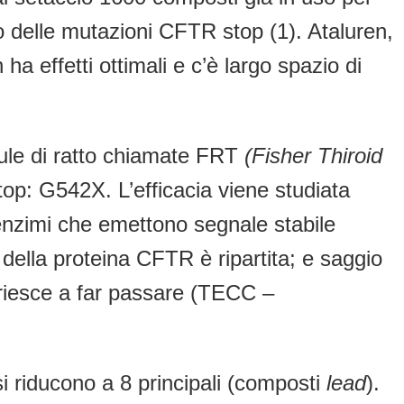
nto delle mutazioni CFTR stop (1). Ataluren,
a effetti ottimali e c’è largo spazio di
llule di ratto chiamate FRT
(Fisher Thiroid
op: G542X. L’efficacia viene studiata
i enzimi che emettono segnale stabile
i della proteina CFTR è ripartita; e saggio
 riesce a far passare (TECC –
si riducono a 8 principali (composti
lead
).