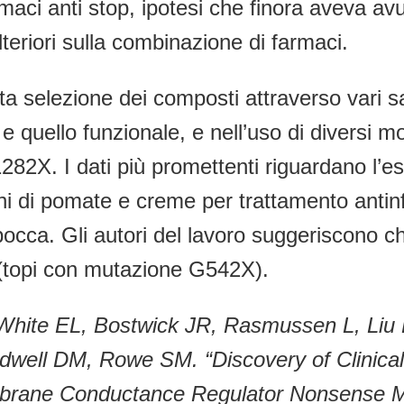
aci anti stop, ipotesi che finora aveva av
teriori sulla combinazione di farmaci.
rata selezione dei composti attraverso vari
quello funzionale, e nell’uso di diversi mode
2X. I dati più promettenti riguardano l’es
oni di pomate e creme per trattamento ant
bocca. Gli autori del lavoro suggeriscono 
(topi con mutazione G542X).
White EL, Bostwick JR, Rasmussen L, Liu 
dwell DM, Rowe SM. “Discovery of Clinica
mbrane Conductance Regulator Nonsense Mu