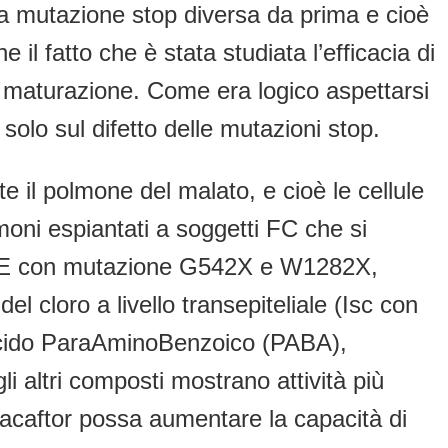
na mutazione stop diversa da prima e cioè
l fatto che è stata studiata l’efficacia di
i maturazione. Come era logico aspettarsi
 solo sul difetto delle mutazioni stop.
e il polmone del malato, e cioè le cellule
moni espiantati a soggetti FC che si
 HBE con mutazione G542X e W1282X,
el cloro a livello transepiteliale (Isc con
: Acido ParaAminoBenzoico (PABA),
i altri composti mostrano attività più
Ivacaftor possa aumentare la capacità di