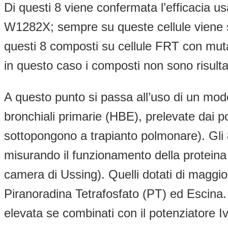
Di questi 8 viene confermata l’efficacia 
W1282X; sempre su queste cellule viene stu
questi 8 composti su cellule FRT con muta
in questo caso i composti non sono risultati
A questo punto si passa all’uso di un mode
bronchiali primarie (HBE), prelevate dai p
sottopongono a trapianto polmonare). Gl
misurando il funzionamento della proteina at
camera di Ussing). Quelli dotati di magg
Piranoradina Tetrafosfato (PT) ed Escina. 
elevata se combinati con il potenziatore I