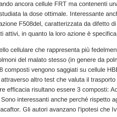
usando ancora cellule FRT ma contenenti u
diata la dose ottimale. Interessante anche i
zione F508del, caratterizzata da difetto d
 attivi, in quanto la loro azione è specifica
llo cellulare che rappresenta più fedelment
olmoni del malato stesso (in genere da pol
i 8 composti vengono saggiati su cellule
traverso altro test che valuta il trasporto d
iore efficacia risultano essere 3 composti
Sono interessanti anche perché rispetto agl
vacaftor. Gli autori avanzano l’ipotesi che 