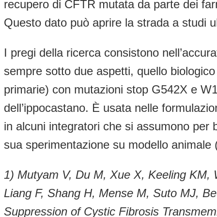
recupero di CFTR mutata da parte dei farm
Questo dato può aprire la strada a studi ul
I pregi della ricerca consistono nell’accu
sempre sotto due aspetti, quello biologico e 
primarie) con mutazioni stop G542X e W128
dell’ippocastano. È usata nelle formulazi
in alcuni integratori che si assumono per 
sua sperimentazione su modello animale 
1) Mutyam V, Du M, Xue X, Keeling KM, 
Liang F, Shang H, Mense M, Suto MJ, Be
Suppression of Cystic Fibrosis Transme