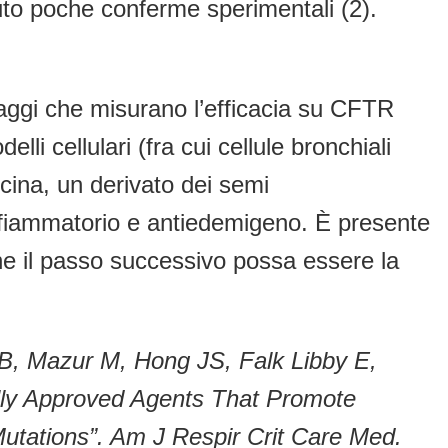
uto poche conferme sperimentali (2).
 saggi che misurano l’efficacia su CFTR
lli cellulari (fra cui cellule bronchiali
cina, un derivato dei semi
infiammatorio e antiedemigeno. È presente
che il passo successivo possa essere la
B, Mazur M, Hong JS, Falk Libby E,
lly Approved Agents That Promote
tations”. Am J Respir Crit Care Med.