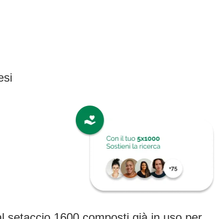
esi
al setaccio 1600 composti già in uso per